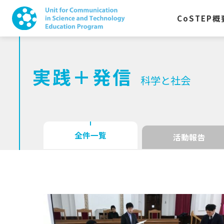
CoSTEP
概
実践＋発信
科学と社会
全件一覧
活動報告