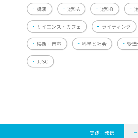
講演
選科A
選科B
サイエンス・カフェ
ライティング
映像・音声
科学と社会
受講
JJSC
実践＋発信