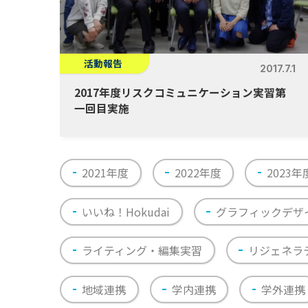
活動報告
2017.7.1
2017年度リスクコミュニケーション実習第
一回目実施
2021年度
2022年度
2023年
いいね！Hokudai
グラフィックデザ
ライティング・編集実習
リジェネラ
地域連携
学内連携
学外連携