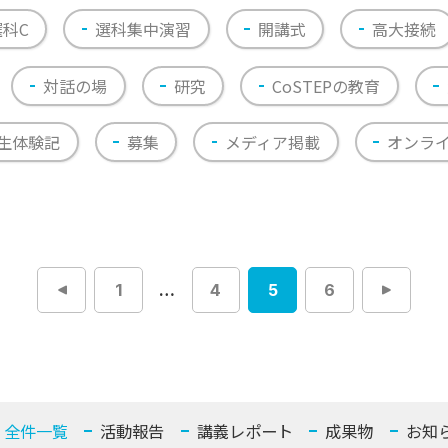
選科C
選科集中演習
開講式
高大接続
対話の場
研究
CoSTEPの教育
生体験記
募集
メディア掲載
オンラ
1
…
4
5
6
投
稿
ナ
ビ
ゲ
ー
シ
ョ
ン
全件一覧
活動報告
講義レポート
成果物
お知