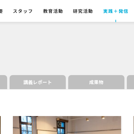
要
スタッフ
教育活動
研究活動
実践
＋
発信
講義レポート
成果物