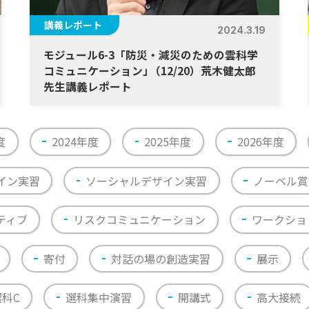
講義レポート
2024.3.19
モジュール6-3「防災・減災のための雲科学
コミュニケーション
」
（12/20）荒木健太郎
先生講義レポート
度
2024年度
2025年度
2026年度
イン実習
ソーシャルデザイン実習
ノーベル賞
ティブ
リスクコミュニケーション
ワークショ
寄付
対話の場の創造実習
展示
選科C
選科集中演習
開講式
高大接続