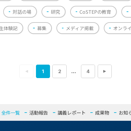
対話の場
研究
CoSTEPの教育
生体験記
募集
メディア掲載
オンラ
1
2
…
4
投
稿
ナ
ビ
ゲ
ー
シ
ョ
ン
全件一覧
活動報告
講義レポート
成果物
お知