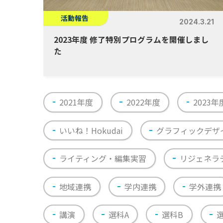
活動報告
2024.3.21
2023年度 修了特別プログラムを開催しまし
た
2021年度
2022年度
2023年
いいね！Hokudai
グラフィックデザ
ライティング・編集実習
リジェネラ
地域連携
学内連携
学外連携
講演
選科A
選科B